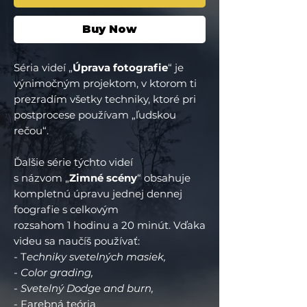
Buy Now
Séria videí „
Úprava fotografie
“ je
výnimočným projektom, v ktorom ti
prezradím všetky techniky, ktoré pri
postprocese používam „ľudskou
rečou“.
Ďalšie série týchto videí
s názvom „
Zimné scény
“ obsahuje
kompletnú úpravu jednej dennej
foografie s celkovým
rozsahom 1 hodinu a 20 minút. Vďaka
videu sa naučíš používať:
- T
echniky svetelných masiek,
- Color grading,
- Svetelný Dodge and burn,
- Farebná teória