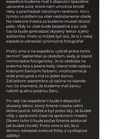
expedície budeme mať k dispozícii špeciálne
upravené autá, ktoré nám umožnia brodiť
rieky a prechádzať náročným terénom. Ani s
týmito vozidlami sa však nedostaneme všade.
Na niektoré miesta sa budeme musieť dostať
pešo. Vždy to však bude bezpečné a po celý
čas ťa bude sprevádzať skýsený lektor a jeho
asistentka. Preto si môžeš byť istý, že si z našej
expedície odnesieš výnimočné fotografie!
Prečo sme si na expedíciu vybrali práve tento
termín? September je obdobím, kedy je Island
mimoriadne fotogenický. Je to obdobie na
prelome leta a jesene kedy Island stále oplýva
krásnymi žiarivými farbami, vnútrozemie je
stále prístupné a má to jeden bonus.
Začiatkom septembra už začína na Islande
noc čo znamená, že budeme mať šancu
nafotiť aj silnú polárnu žiaru.
Po celý čas expedície ti bude k dispozícii
skúsený lektor, ktorý fotené miesta veľmi
dobre pozná. Môžeš si byť preto istý, že budeš
vždy v správnom čase na správnom mieste.
Okrem toho ti bude počas fotenia asistovať
(ak budeš chcieť). Preto sme si istí, že si
domov odnesieš svetové fotky a vynikajúce
zážitky!