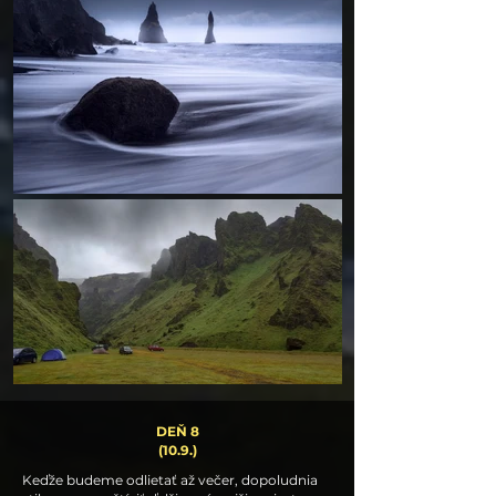
DEŇ 8
(10.9.)
Keďže budeme odlietať až večer, dopoludnia