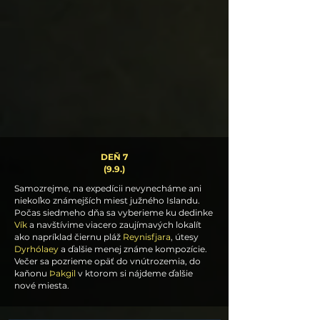
DEŇ 7
(9.9.)
Samozrejme, na expedícii nevynecháme ani
niekoľko známejších miest južného Islandu.
Počas siedmeho dňa sa vyberieme ku dedinke
Vík
a navštívime viacero zaujímavých lokalít
ako napríklad čiernu pláž
Reynisfjara
, útesy
Dyrhólaey
a ďalšie menej známe kompozície.
Večer sa pozrieme opäť do vnútrozemia, do
kaňonu
Þakgil
v ktorom si nájdeme ďalšie
nové miesta.