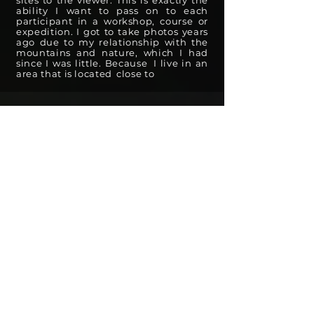
ability I want to pass on to each
participant in a workshop, course or
expedition.
I got to take photos years
ago due to my relationship with the
mountains and nature, which I had
since I was little. Because
I live in an
area that is located
close to
NA EXPEDÍCIU SI SO
SEBOU NEZABUDNI VZIAŤ
PHOTO TECHNIQUE
Camera (Manual mode)
Lenses (ideally wide-angle
and tele-zoom, but a set lens is
enough)