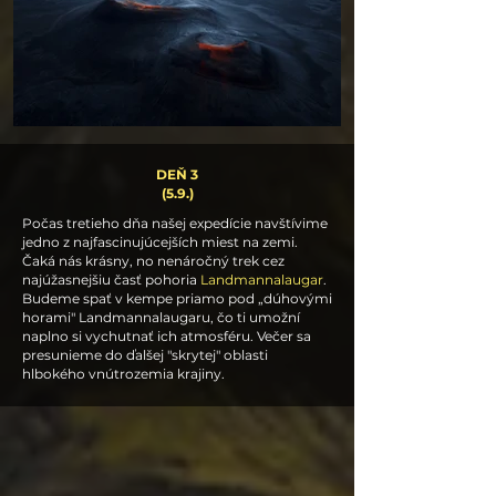
DEŇ 3
(5.9.)
Počas tretieho dňa našej expedície navštívime
jedno z najfascinujúcejších miest na zemi.
Čaká nás krásny, no nenáročný trek cez
najúžasnejšiu časť pohoria
Landmannalaugar
.
Budeme spať v kempe priamo pod „dúhovými
horami" Landmannalaugaru, čo ti umožní
naplno si vychutnať ich atmosféru. Večer sa
presunieme do ďalšej "skrytej" oblasti
hlbokého vnútrozemia krajiny.