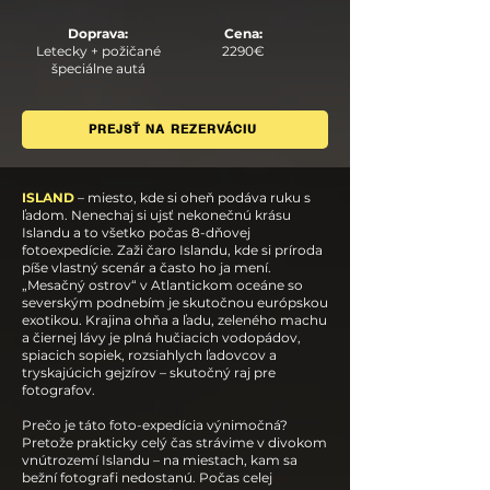
Doprava:
Cena:
Letecky + požičané
2290€
špeciálne autá
PREJSŤ NA REZERVÁCIU
ISLAND
– miesto, kde si oheň podáva ruku s
ľadom. Nenechaj si ujsť nekonečnú krásu
Islandu a to všetko počas 8-dňovej
fotoexpedície. Zaži čaro Islandu, kde si príroda
píše vlastný scenár a často ho ja mení.
„Mesačný ostrov“ v Atlantickom oceáne so
severským podnebím je skutočnou európskou
exotikou. Krajina ohňa a ľadu, zeleného machu
a čiernej lávy je plná hučiacich vodopádov,
spiacich sopiek, rozsiahlych ľadovcov a
tryskajúcich gejzírov – skutočný raj pre
fotografov.
Prečo je táto foto-expedícia výnimočná?
Pretože prakticky celý čas strávime v divokom
vnútrozemí Islandu – na miestach, kam sa
bežní fotografi nedostanú. Počas celej