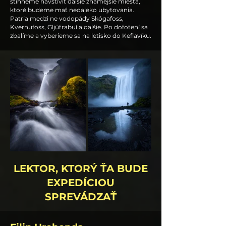
stihneme navštíviť ďalšie známejšie miesta,
ktoré budeme mať neďaleko ubytovania.
Patria medzi ne vodopády Skógafoss,
Kvernufoss, Gljúfrabuí a ďalšie. Po dofotení sa
zbalíme a vyberieme sa na letisko do Keflavíku.
LEKTOR, KTORÝ ŤA BUDE
EXPEDÍCIOU
SPREVÁDZAŤ