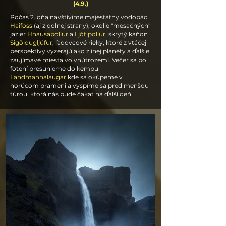
(4.9.)
Počas 2. dňa navštívime majestátny vodopád
Haifoss
(aj z dolnej strany), okolie "mesačných"
jazier
Hnausapollur
a
Ljótipollur
, skrytý kaňon
Sigöldugljúfur
, ľadovcové rieky, ktoré z vtáčej
perspektívy vyzerajú ako z inej planéty a ďalšie
zaujímavé miesta vo vnútrozemí. Večer sa po
fotení presunieme do kempu
Landmannalaugar
kde sa okúpeme v
horúcom prameni a vyspíme sa pred menšou
túrou, ktorá nás bude čakať na ďalší deň.