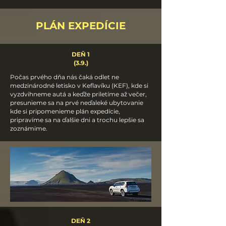
PLÁN EXPEDÍCIE
DEŇ 1
(3.9.)
Počas prvého dňa nás čaká odlet ne
medzinárodné letisko v Keflavíku (KEF), kde si
vyzdvihneme autá a keďže priletíme až večer,
presunieme sa na prvé neďaleké ubytovanie
kde si pripomenieme plán expedície,
pripravíme sa na ďalšie dni a trochu lepšie sa
zoznámime.
DEŇ 2