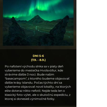
DNI 5-6
(7.9. - 8.9.)
Po nafotení východu slnka sa v piaty deň
vyberieme do mestečka Hvolsvöllur, kde
strávime ďalšie 3 noci. Bude našim
"basecampom", z ktorého budeme objavovať
ďalšie krásy Islandu. Počas týchto dní sa
vyberieme objavovať nové lokality, na ktorých
ešte doteraz nikto nefotil. Nejde teda len o
klasický foto-výlet, ale o skutočnú expedíciu, z
ktorej si donesieš výnimočné fotky.