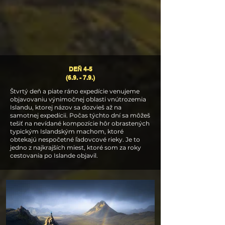
DEŇ 4-5
(6.9. - 7.9.)
Štvrtý deň a piate ráno expedície venujeme
objavovaniu výnimočnej oblasti vnútrozemia
Islandu, ktorej názov sa dozvieš až na
samotnej expedícii. Počas týchto dní sa môžeš
tešiť na nevídané kompozície hôr obrastených
typickým Islandským machom, ktoré
obtekajú nespočetné ľadovcové rieky. Je to
jedno z najkrajších miest, ktoré som za roky
cestovania po Islande objavil.