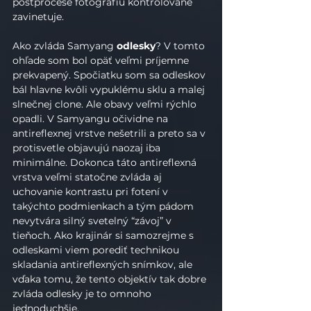
postprocese fotografiu kontrolovane 
zavinetuje.
Ako zvláda Samyang 
odlesky
? V tomto 
ohľade som bol opäť veľmi príjemne 
prekvapený. Spočiatku som sa odleskov 
bál hlavne kvôli vypuklému sklu a malej 
slnečnej clone. Ale obavy veľmi rýchlo 
opadli. V Samyangu očividne na 
antireflexnej vrstve nešetrili a preto sa v 
protisvetle objavujú naozaj iba 
minimálne. Dokonca táto antireflexná 
vrstva veľmi statočne zvláda aj 
uchovanie kontrastu pri fotení v 
takýchto podmienkach a tým pádom 
nevytvára silný svetelný “závoj” v 
tieňoch. Ako krajinár si samozrejme s 
odleskami viem porediť technikou 
skladania antireflexných snímkov, ale 
vďaka tomu, že tento objektív tak dobre 
zvláda odlesky je to omnoho 
jednoduchšie.