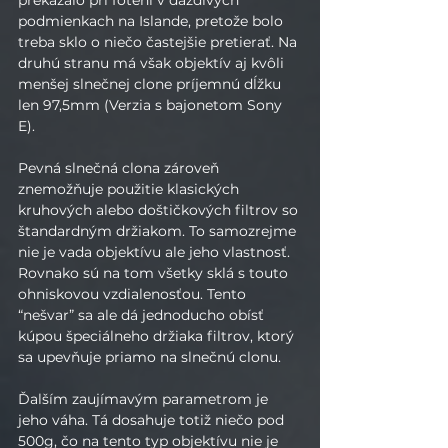
podmienkach na Islande, pretože bolo 
treba sklo o niečo častejšie pretierať. Na 
druhú stranu má však objektív aj kvôli 
menšej slnečnej clone príjemnú dĺžku 
len 97,5mm (Verzia s bajonetom Sony 
E).
Pevná slnečná clona zároveň 
znemožňuje použitie klasických 
kruhových alebo doštičkových filtrov so 
štandardným držiakom. To samozrejme 
nie je vada objektívu ale jeho vlastnosť. 
Rovnako sú na tom všetky sklá s touto 
ohniskovou vzdialenosťou. Tento 
“nešvar” sa ale dá jednoducho obísť 
kúpou špeciálneho držiaka filtrov, ktorý 
sa upevňuje priamo na slnečnú clonu.
Ďalším zaujímavým parametrom je 
jeho váha. Tá dosahuje totiž niečo pod 
500g, čo na tento typ objektívu nie je 