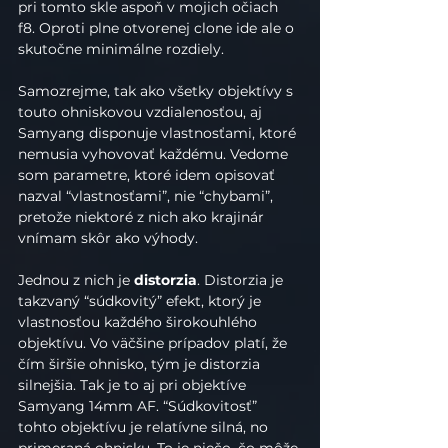
pri tomto skle aspoň v mojich očiach 
f8. Oproti plne otvorenej clone ide ale o 
skutočne minimálne rozdiely.
Samozrejme, tak ako všetky objektívy s 
touto ohniskovou vzdialenosťou, aj 
Samyang disponuje vlastnosťami, ktoré 
nemusia vyhovovať každému. Vedome 
som parametre, ktoré idem opisovať 
nazval “vlastnosťami”, nie “chybami”, 
pretože niektoré z nich ako krajinár 
vnímam skôr ako výhody.
Jednou z nich je 
distorzia
. Distorzia je 
takzvaný “súdkovitý” efekt, ktorý je 
vlastnosťou každého širokouhlého 
objektívu. Vo väčšine prípadov platí, že 
čím širšie ohnisko, tým je distorzia 
silnejšia. Tak je to aj pri objektíve 
Samyang 14mm AF. “Súdkovitosť” 
tohto objektívu je relatívne silná, no 
primeraná ohnisku. To je niečo, čo môže 