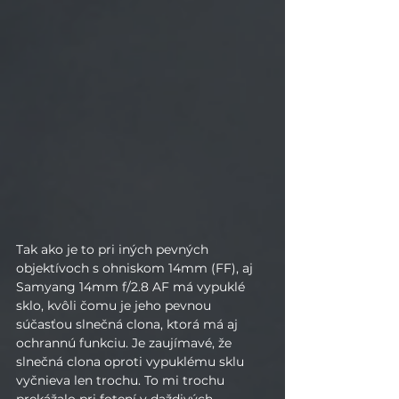
Tak ako je to pri iných pevných 
objektívoch s ohniskom 14mm (FF), aj 
Samyang 14mm f/2.8 AF má vypuklé 
sklo, kvôli čomu je jeho pevnou 
súčasťou slnečná clona, ktorá má aj 
ochrannú funkciu. Je zaujímavé, že 
slnečná clona oproti vypuklému sklu 
vyčnieva len trochu. To mi trochu 
prekážalo pri fotení v daždivých 