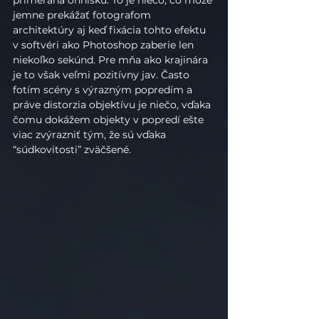
jemne prekážať fotografom 
architektúry aj keď fixácia tohto efektu 
v softvéri ako Photoshop zaberie len 
niekoľko sekúnd. Pre mňa ako krajinára 
je to však veľmi pozitívny jav. Často 
fotím scény s výrazným popredím a 
práve distorzia objektívu je niečo, vďaka 
čomu dokážem objekty v popredí ešte 
viac zvýrazniť tým, že sú vďaka 
“súdkovitosti” zväčšené.