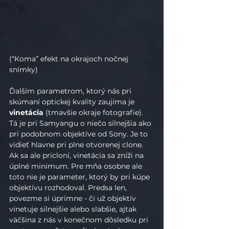
(“Koma” efekt na okrajoch nočnej 
snímky)
Ďalším parametrom, ktorý nás pri 
skúmaní optickej kvality zaujíma je 
vinetácia
 (tmavšie okraje fotografie). 
Tá je pri Samyangu o niečo silnejšia ako 
pri podobnom objektíve od Sony. Je to 
vidieť hlavne pri plne otvorenej clone. 
Ak sa ale pricloní, vinetácia sa zníži na 
úplné minimum. Pre mňa osobne ale 
toto nie je parameter, ktorý by pri kúpe 
objektívu rozhodoval. Predsa len, 
povezme si úprimne - či už objektív 
vinetuje silnejšie alebo slabšie, ajtak 
väčšina z nás v konečnom dôsledku pri 