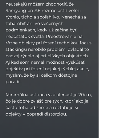
neutekajú môžem zhodnotiť, že 
Samyang pri AF režime ostrí veľmi 
rýchlo, ticho a spoľahlivo. Nenechá sa 
zahambiť ani vo večerných 
podmienkach, kedy už začína byť 
nedostatok svetla. Preostrovanie na 
rôzne objekty pri fotení technikou focus 
stackingu nerobilo problém. Zvládal to 
naozaj rýchlo aj pri blízkych objektoch. 
Aj keď som nemal možnosť vyskúšať 
objektív pri fotení nejakej rýchlej akcie, 
myslím, že by si celkom dôstojne 
poradil.
Minimálna ostriaca vzdialenosť je 20cm, 
čo je dobre zvlášť pre tých, ktorí ako ja, 
často fotia od zeme a rozťahujú si 
objekty v popredí distorziou.