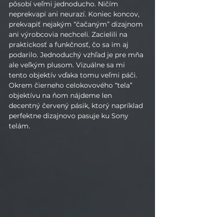
pôsobí veľmi jednoducho. Ničím 
neprekvapí ani neurazí. Koniec koncov, 
prekvapiť nejakým “čačaným” dizajnom 
ani výrobcovia nechceli. Zacielili na 
praktickosť a funkčnosť, čo sa im aj 
podarilo. Jednoduchý vzhľad je pre mňa 
ale veľkým plusom. Vizuálne sa mi 
tento objektív vďaka tomu veľmi páči. 
Okrem čierneho celokovového “tela” 
objektívu na ňom nájdeme len 
decentný červený pásik, ktorý napríklad 
perfektne dizajnovo pasuje ku Sony 
telám.