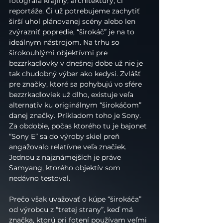
fotografa krajiny, architektúry, či 
reportáže. Či už potrebujeme zachytiť 
širší uhol plánovanej scény alebo len 
zvýrazniť popredie, “širokáč” je na to 
ideálnym nástrojom. Na trhu so 
širokouhlými objektívmi pre 
bezzrkadlovky v dnešnej dobe už nie je 
tak chudobný výber ako kedysi. Zvlášť 
pre značky, ktoré sa pohybujú vo sfére 
bezzrkadloviek už dlho, existuje veľa 
alternatív ku originálnym “širokáčom” 
danej značky. Príkladom toho je Sony. 
Za obdobie, počas ktorého tu je bajonet 
“Sony E” sa do výroby skiel preň 
angažovalo relatívne veľa značiek. 
Jednou z najznámejších je práve 
Samyang, ktorého objektív som 
nedávno testoval.
Prečo však uvažovať o kúpe “širokáča” 
od výrobcu z “tretej strany”, keď má 
značka, ktorú pri fotení používam veľmi 