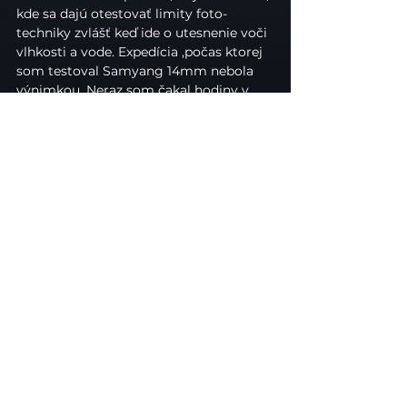
kde sa dajú otestovať limity foto-
techniky zvlášť keď ide o utesnenie voči 
vlhkosti a vode. Expedícia ,počas ktorej 
som testoval Samyang 14mm nebola 
výnimkou. Neraz som čakal hodiny v 
daždi s vytiahnutou technikou na tie 
správne podmienky. Počas toho 
objektív mokol a mokol. Keď prišla 
správna chvíľa, nafotil som čo bolo 
treba, odložil mokrú techniku do 
premočenej brašne a šiel na ubytovanie, 
kde som ju o cca 30 minút z brašne 
vybalil. Poutieral som všetko 
toaleťákom a takto to šlo dookola. 
Recenzovaný objektív prežil všetky 
takéto extrémne vrtochy počasia.