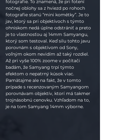
fotografie. To znamená, že pri fotení 
nočnej oblohy sa z hviezd po rohoch 
fotografie stanú “mini kométky”. Je to 
jav, ktorý sa pri objektívoch s týmto 
ohniskom nedá úplne odstrániť a preto 
je to vlastnosťou aj 14mm Samyangu, 
ktorý som testoval. Keď silu tohto javu 
porovnám s objektívom od Sony, 
voľným okom nevidím až taký rozdiel. 
Až pri vyše 100% zoome v počítači 
badám, že Samyang trpí týmto 
efektom o nepatrný kúsok viac. 
Pamätajme ale na fakt, že v tomto 
prípade s recenzovaným Samyangom 
porovnávam objektív, ktorí má takmer 
trojnásobnú cenovku. Vzhľadom na to, 
je na tom Samyang 14mm výborne.