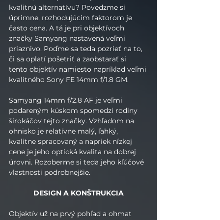
kvalitnú alternatívu? Povedzme si 
úprimne, rozhodujúcim faktorom je 
často cena. A tá je pri objektívoch 
značky Samyang nastavená veľmi 
priaznivo. Poďme sa teda pozrieť na to, 
či sa oplatí pošetriť a zaobstarať si 
tento objektív namiesto napríklad veľmi 
kvalitného Sony FE 14mm f/1.8 GM.
Samyang 14mm f/2.8 AF je veľmi 
podareným kúskom spomedzi rodiny 
širokáčov tejto značky. Vzhľadom na 
ohnisko je relatívne malý, ľahký, 
kvalitne spracovaný a napriek nízkej 
cene je jeho optická kvalita na dobrej 
úrovni. Rozoberme si teda jeho kľúčové 
vlastnosti podrobnejšie.
DESIGN A KONŠTRUKCIA
Objektív už na prvý pohľad a ohmat 