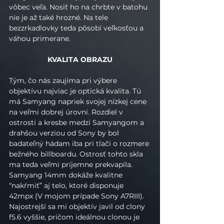
vôbec veľa. Nosiť ho na chrbte v batohu 
nie je až také hrozné. Na tele 
bezzrkadlovky teda pôsobí veľkosťou a 
váhou primerane.  
KVALITA OBRAZU
Tým, čo nás zaujíma pri výbere 
objektívu najviac je optická kvalita. Tú 
má Samyang napriek svojej nízkej cene 
na veľmi dobrej úrovni. Rozdiel v 
ostrosti a kresbe medzi Samyangom a 
drahšou verziou od Sony by bol 
badateľný hádam iba pri tlači o rozmere 
bežného billboardu. Ostrosť tohto skla 
ma teda veľmi príjemne prekvapila. 
Samyang 14mm dokáže kvalitne 
“nakŕmiť” aj telo, ktoré disponuje 
42mpx (V mojom prípade Sony A7RIII). 
Najostrejší sa mi objektív javil od clony 
f5.6 vyššie, pričom ideálnou clonou je 